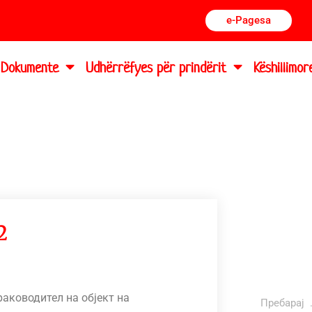
e-Pagesa
Dokumente
Udhërrëfyes për prindërit
Këshillimor
2
раководител на објект на