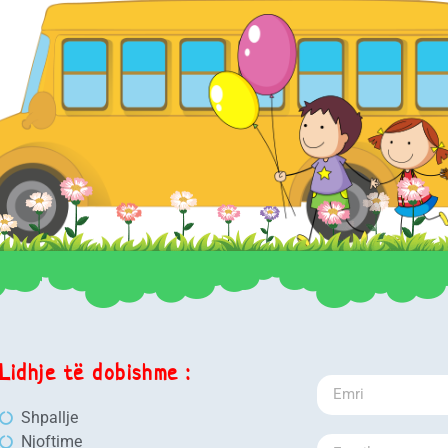
Lidhje të dobishme :
Shpallje
Njoftime