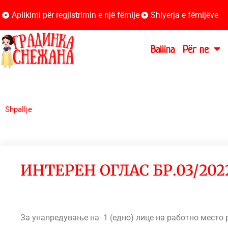
Aplikimi për regjistrimin e një fëmije
Shlyerja e fëmijëve
Ballina
Për ne
Shpallje
ИНТЕРЕН ОГЛАС БР.03/202
За унапредување на 1 (едно) лице на работно место 